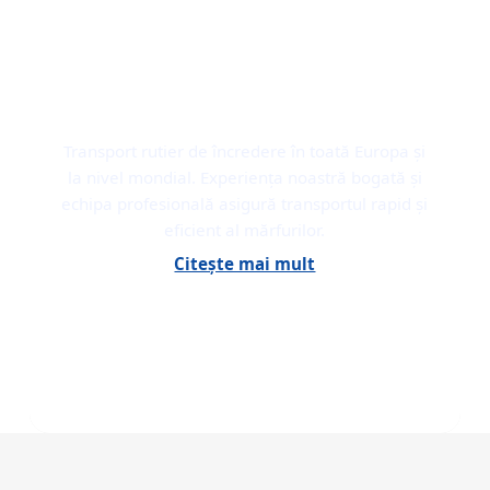
TRANSPORT RUTIER
Transport rutier de încredere în toată Europa și
la nivel mondial. Experiența noastră bogată și
echipa profesională asigură transportul rapid și
eficient al mărfurilor.
Citește mai mult