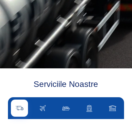
EXPLOREAZĂ SERVICIILE NOASTRE »
Serviciile Noastre
Transport rutier
Transport aerian
Transport maritim
Transport feroviar
Alte servicii