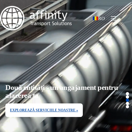
RO
Affinity Transport Solutions
Oferim clienților din România și Republica Moldova o gamă
completă de servicii de suport pentru transport, axată pe
produsele DKV, cardul Affinity și serviciul de recuperare a
taxelor dedicat clienților din România.
Affinity Balkans
Susținerea clienților din Balcani cu soluții de mobilitate și
transport bazate pe DKV, adaptate nevoilor pieței regionale.