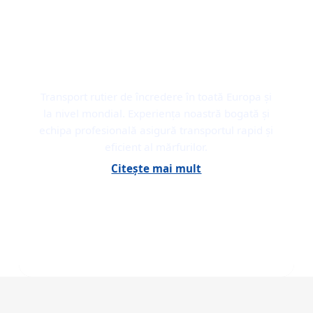
TRANSPORT RUTIER
Transport rutier de încredere în toată Europa și
la nivel mondial. Experiența noastră bogată și
echipa profesională asigură transportul rapid și
eficient al mărfurilor.
Citește mai mult